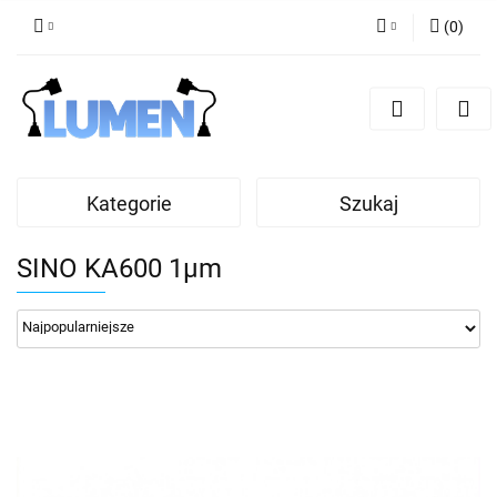
(
0
)
Zaloguj się
Zarejestruj się
Dodaj zgłoszenie
Zgody cookies
Kategorie
Szukaj
SINO KA600 1μm