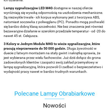
ich działania.
Lampy sygnalizacyjne LED M4G
dostępne w naszej ofercie
wyróżniają się wysoką odpornością na uszkodzenia mechaniczne.
Są niezwykle trwałe - ich korpus wykonany jest z tworzywa ABS,
natomiast soczewka z poliwęglanu (PC). Ponadto mogą pochwalić
się bardzo dobrą klasą szczelności. Nie bez znaczenia jest również
bezawaryjne działanie w szerokim przedziale temperatur - od -20 do
nawet 45 st. Celsjusza.
3 Kolory w Jednym Module M4G to wieże sygnalizacyjne, które
pracują nieprzerwanie do 50 000 godzin.
Długa żywotność w
duecie z łatwym montażem na stały gwint i nakrętkę sprawia, że
jest wybierana przez wielu fachowców. Już dziś dołącz do grona
zadowolonych klientów i zaopatrz swój zakład przemysłowy w
lampę sygnalizacyjną, która pozwoli Ci zadbać o bezpieczeństwo i
wydajność pracy nawet w bardzo trudnych warunkach.
Polecane Lampy Obrabiarkowe
Nowości