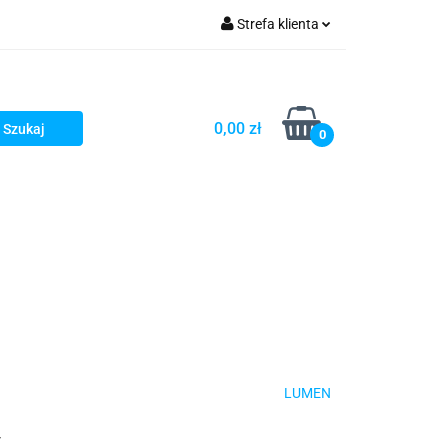
Strefa klienta
mpy rury LED
Zaloguj się
Zarejestruj się
0,00 zł
0
Dodaj zgłoszenie
Zgody cookies
Cyfrowe i Liniały optyczne
Ostrzałki
LUMEN
V