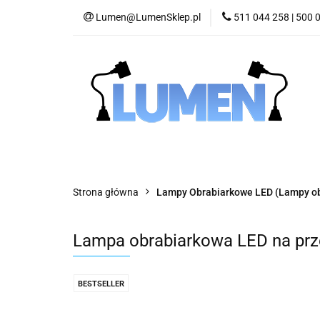
Lumen@LumenSklep.pl
511 044 258 | 500 
Kategorie
La
Odczyty Cyfrowe i L
Kategorie
Lampy Maszynowe LED
Strona główna
Lampy Obrabiarkowe LED (Lampy o
Lampa obrabiarkowa LED na pr
BESTSELLER