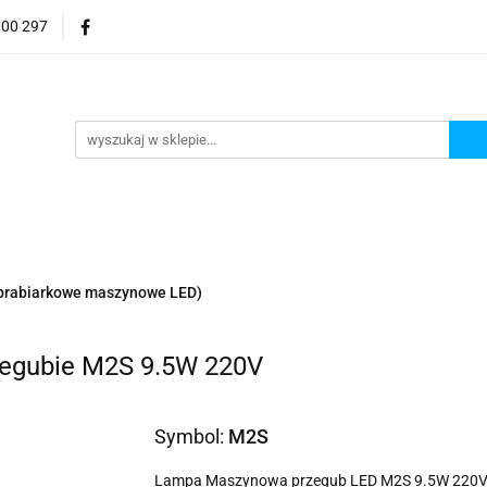
000 297
mpy Maszynowe LED
Wieże sygnalizacyjne LED
La
iniały optyczne
Ostrzałki
Wieże sygnalizacyjne LED
Lampy rury LED
Odczyty 
brabiarkowe maszynowe LED)
zegubie M2S 9.5W 220V
Symbol:
M2S
Lampa Maszynowa przegub LED M2S 9.5W 220