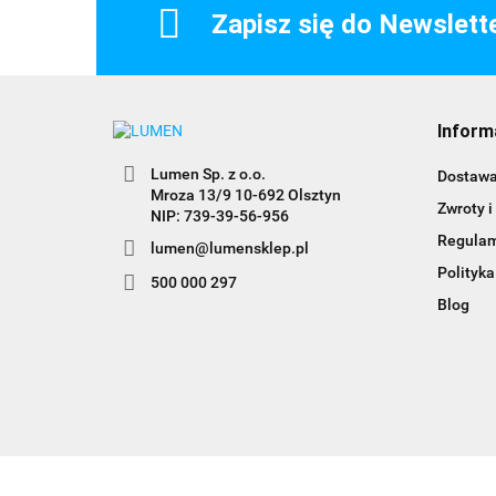
Zapisz się do Newslett
Inform
Lumen Sp. z o.o.
Dostaw
Mroza 13/9 10-692 Olsztyn
Zwroty i
Regula
lumen@lumensklep.pl
Polityka
500 000 297
Blog