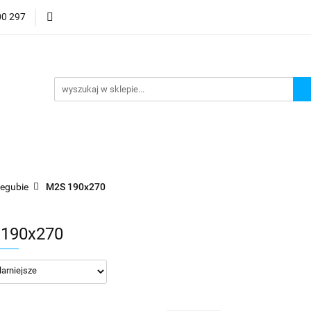
00 297
py Maszynowe LED
Wieże sygnalizacyjne LED
Lamp
iniały optyczne
Ostrzałki
ieże sygnalizacyjne LED
Lampy rury LED
Odczyty Cy
egubie
M2S 190x270
190x270