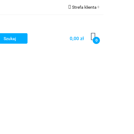
Strefa klienta
y rury LED
Zaloguj się
Zarejestruj się
0,00 zł
0
Dodaj zgłoszenie
Zgody cookies
frowe i Liniały optyczne
Ostrzałki