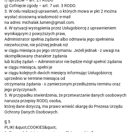
f) Sprzeciw – art. 21 RODO
g) Cofnięcie zgody – art. 7 ust. 3 RODO.
3. W celu realizacji uprawnień, o których mowa w pkt 2 można
wysłać stosowną wiadomość e-mail
na adres: michalak.lumen@gmail.com.
4. W sytuacji wystąpienia przez Usługobiorcę z uprawnieniem
wynikającym z powyższych praw,
Administrator spełnia żądanie albo odmawia jego spełnienia
niezwłocznie, nie później jednak niż
w ciągu miesiąca po jego otrzymaniu. Jeżeli jednak - z uwagi na
skomplikowany charakter żądania
lub liczbę żądań – Administrator nie będzie mógł spełnić żądania
w ciągu miesiąca, spełni je
w ciągu kolejnych dwóch miesięcy informując Usługobiorcę
uprzednio w terminie miesiąca od
otrzymania żądania - o zamierzonym przedłużeniu terminu oraz
jego przyczynach.
5. W przypadku stwierdzenia, że przetwarzanie danych osobowych
narusza przepisy RODO, osoba,
której dane dotyczą, ma prawo wnieść skargę do Prezesa Urzędu
Ochrony Danych Osobowych.
§ 5
PLIKI &quot;COOKIES&quot;