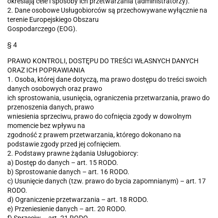
określają cele i sposoby ich przetwarzania (administratorzy).
2. Dane osobowe Usługobiorców są przechowywane wyłącznie na
terenie Europejskiego Obszaru
Gospodarczego (EOG).
§ 4
PRAWO KONTROLI, DOSTĘPU DO TREŚCI WŁASNYCH DANYCH
ORAZ ICH POPRAWIANIA
1. Osoba, której dane dotyczą, ma prawo dostępu do treści swoich
danych osobowych oraz prawo
ich sprostowania, usunięcia, ograniczenia przetwarzania, prawo do
przenoszenia danych, prawo
wniesienia sprzeciwu, prawo do cofnięcia zgody w dowolnym
momencie bez wpływu na
zgodność z prawem przetwarzania, którego dokonano na
podstawie zgody przed jej cofnięciem.
2. Podstawy prawne żądania Usługobiorcy:
a) Dostęp do danych – art. 15 RODO.
b) Sprostowanie danych – art. 16 RODO.
c) Usunięcie danych (tzw. prawo do bycia zapomnianym) – art. 17
RODO.
d) Ograniczenie przetwarzania – art. 18 RODO.
e) Przeniesienie danych – art. 20 RODO.