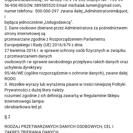
56-956 REGON: 389585520 Email: michalak.lumen@gmail.com,
numer telefonu: 500-000-297 zwana dalej „Administratorem&quot;
i
będąca jednocześnie „Usługodawcą”.
2. Dane osobowe zbierane przez Administratora za pośrednictwem
strony internetowej są
przetwarzane zgodnie z Rozporządzeniem Parlamentu
Europejskiego i Rady (UE) 2016/679 z dnia
27 kwietnia 2016 r. w sprawie ochrony osób fizycznych w związku
z przetwarzaniem danych
osobowych i w sprawie swobodnego przepływu takich danych oraz
uchylenia dyrektywy
95/46/WE (ogólne rozporządzenie o ochronie danych), zwane dalej
RODO.
3. Wszelkie wyrazy lub wyrażenia pisane w treści niniejszej Polityki
Prywatności z dużej litery należy
rozumieć zgodnie z ich definicją zawartą w Regulaminie Sklepu
internetowego lampa-
obrabiarkowa-led.pl.
§ 2
RODZAJ PRZETWARZANYCH DANYCH OSOBOWYCH, CEL I
ZAKRES ZBIERANIA DANYCH