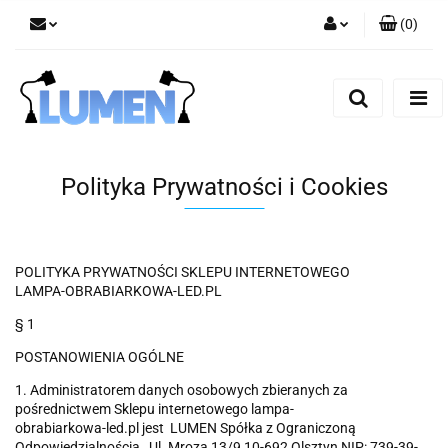
(
0
)
Zaloguj się
Zarejestruj się
Dodaj zgłoszenie
Zgody cookies
Polityka Prywatności i Cookies
POLITYKA PRYWATNOŚCI SKLEPU INTERNETOWEGO
LAMPA-OBRABIARKOWA-LED.PL
§ 1
POSTANOWIENIA OGÓLNE
1. Administratorem danych osobowych zbieranych za
pośrednictwem Sklepu internetowego lampa-
obrabiarkowa-led.pl jest LUMEN Spółka z Ograniczoną
Odpowiedzialnością , Ul. Mroza 13/9 10-692 Olsztyn NIP: 739-39-