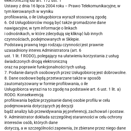
elektroniczną lub art. 172 ust. 1
Ustawy z dnia 16 lipca 2004 roku – Prawo Telekomunikacyjne, w
tym kierowanych w wyniku
profilowania, o ile Usługobiorca wyraził stosowną zgodę.
6. Od Usługobiorców mogą być także gromadzone dane
nawigacyjne, w tym informacje o linkach
i odnośnikach, w które zdecydują się kliknąć lub innych
czynnościach, podejmowanych w Sklepie.
Podstawą prawną tego rodzaju czynności jest prawnie
uzasadniony interes Administratora (art. 6
ust. 1 lit. f RODO), polegający na ułatwieniu korzystania z usług
świadczonych drogą elektroniczną
oraz na poprawie funkcjonalności tych usług.
7. Podanie danych osobowych przez Usługobiorcę jest dobrowolne.
8. Dane osobowe będą przetwarzane także w sposób
zautomatyzowany w formie profilowania, o ile
Usługobiorca wyrazi na to zgodę na podstawie art. 6 ust. 1 lit. a)
RODO. Konsekwencją
profilowania będzie przypisanie danej osobie profilu w celu
podejmowania dotyczących jej decyzji
bądź analizy lub przewidywania jej preferencji, zachowań i postaw.
9. Administrator dokłada szczególnej staranności w celu ochrony
interesów osób, których dane
dotyczą, a w szczególności zapewnia, że zbierane przez niego dane