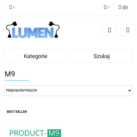
(
0
)
Zaloguj się
Zarejestruj się
Dodaj zgłoszenie
Zgody cookies
Kategorie
Szukaj
M9
BESTSELLER