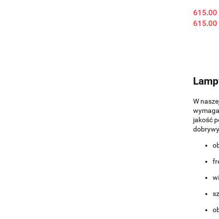
615.00
615.00
Lampy
W naszej
wymagana
jakość p
dobry
wy
ob
f
w
sz
o