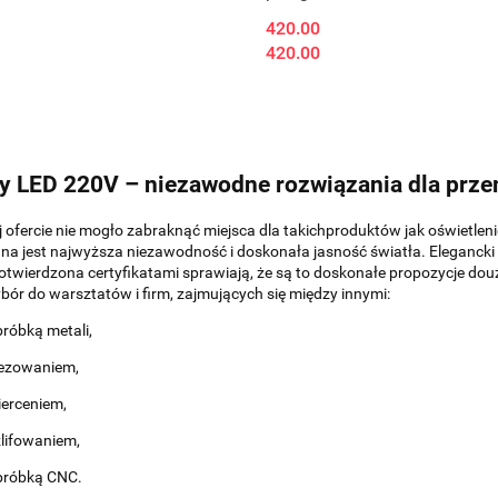
420.00
420.00
 LED 220V – niezawodne rozwiązania dla prz
 ofercie nie mogło zabraknąć
miejsca dla takich
produktów
jak
oświetlen
 jest najwyższa niezawodność i doskonała jasność światła. Elegancki
otwierdzona certyfikatami sprawiają, że są to doskonałe propozycje do
u
bór do warsztatów i firm, zajmujących się między innymi:
róbką metali,
rezowaniem,
ierceniem,
lifowaniem,
bróbką CNC.