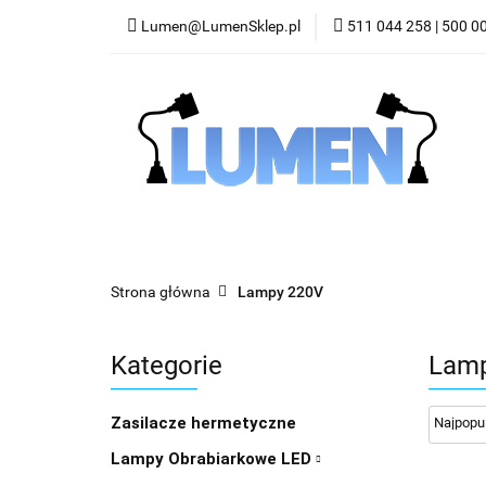
Lumen@LumenSklep.pl
511 044 258 | 500 0
Kategorie
Lam
Odczyty Cyfrowe i L
Kategorie
Lampy Maszynowe LED
W
Strona główna
Lampy 220V
Kategorie
Lamp
Zasilacze hermetyczne
Lampy Obrabiarkowe LED