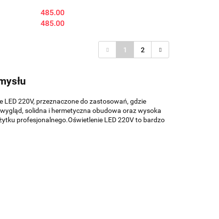
485.00
485.00
1
2
emysłu
ie LED 220V
,
przeznaczone
do zastosowań, gdzie
 wygląd, solidna i hermetyczna obudowa oraz wysoka
żytku profesjonalnego.
Oświetlenie LED 220V to
bardzo