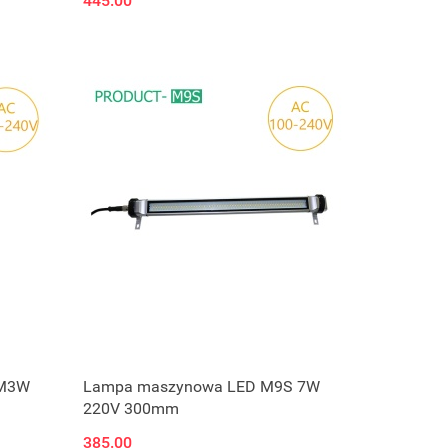
445.00
 M3W
Lampa maszynowa LED M9S 7W
220V 300mm
385.00