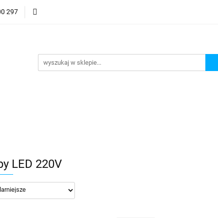
00 297
py Maszynowe LED
Wieże sygnalizacyjne LED
Lamp
iniały optyczne
Ostrzałki
ieże sygnalizacyjne LED
Lampy rury LED
Odczyty Cy
y LED 220V