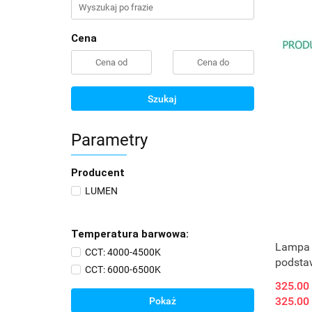
Cena
Szukaj
Parametry
Producent
LUMEN
Temperatura barwowa:
Lampa 
CCT: 4000-4500K
podsta
CCT: 6000-6500K
325.00
325.00
Pokaż