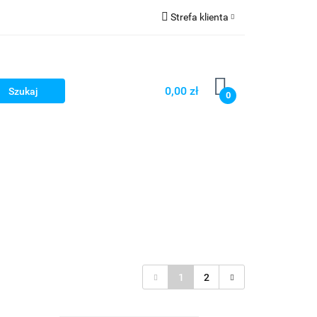
Strefa klienta
y rury LED
Zaloguj się
Zarejestruj się
0,00 zł
0
Dodaj zgłoszenie
Zgody cookies
frowe i Liniały optyczne
Ostrzałki
1
2