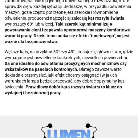
zamontowana. Nie ma jednego uniwersalnego rozwiązania, które
sprawdzi się w każdej sytuacji. Jednakże, w przypadku oświetlenia
maszyn, gdzie często potrzebne jest szerokie i równomierne
oświetlenie, producenci najczęściej zalecają
kąt rozsyłu światła
wynoszący 60° lub więcej.
Taki szeroki kąt minimalizuje
powstawanie cieni i zapewnia operatorowi maszyny komfortowe
warunki pracy. Dzięki temu unika się efektu "tunelowego", co jest
ważne dla bezpieczeństwa.
Węższe kąty, na przykład 30° czy 45°, stosuje się głównie tam, gdzie
wymagane jest oświetlenie konkretnych, niewielkich powierzchni.
Są one idealne do oświetlania precyzyjnych mechanizmów czy
wskaźników na panelach kontrolnych.
Dlatego zawsze warto
dokładnie przemyśleć, jaki efekt chcemy osiągnąć i w jakich
warunkach lampa będzie pracować, aby dobrać optymalny kąt
świecenia.
Prawidłowy dobór kąta rozsyłu światła to klucz do
wydajnej i bezpiecznej pracy.