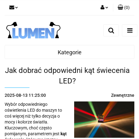
(
0
)
Zaloguj się
Zarejestruj się
Dodaj zgłoszenie
Zgody cookies
Kategorie
Jak dobrać odpowiedni kąt świecenia
LED?
2025-08-13 11:25:00
Zewnętrzne
Wybór odpowiedniego
oświetlenia LED do maszyn to
coś więcej niż tylko decyzja o
mocy i kolorze światła.
Kluczowym, choć często
pomijanym, parametrem jest
kąt