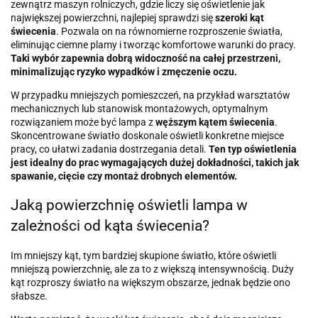
zewnątrz maszyn rolniczych, gdzie liczy się oświetlenie jak
największej powierzchni, najlepiej sprawdzi się
szeroki kąt
świecenia
. Pozwala on na równomierne rozproszenie światła,
eliminując ciemne plamy i tworząc komfortowe warunki do pracy.
Taki wybór zapewnia dobrą widoczność na całej przestrzeni,
minimalizując ryzyko wypadków i zmęczenie oczu.
W przypadku mniejszych pomieszczeń, na przykład warsztatów
mechanicznych lub stanowisk montażowych, optymalnym
rozwiązaniem może być lampa z
węższym kątem świecenia
.
Skoncentrowane światło doskonale oświetli konkretne miejsce
pracy, co ułatwi zadania dostrzegania detali.
Ten typ oświetlenia
jest idealny do prac wymagających dużej dokładności, takich jak
spawanie, cięcie czy montaż drobnych elementów.
Jaką powierzchnię oświetli lampa w
zależności od kąta świecenia?
Im mniejszy kąt, tym bardziej skupione światło, które oświetli
mniejszą powierzchnię, ale za to z większą intensywnością. Duży
kąt rozproszy światło na większym obszarze, jednak będzie ono
słabsze.