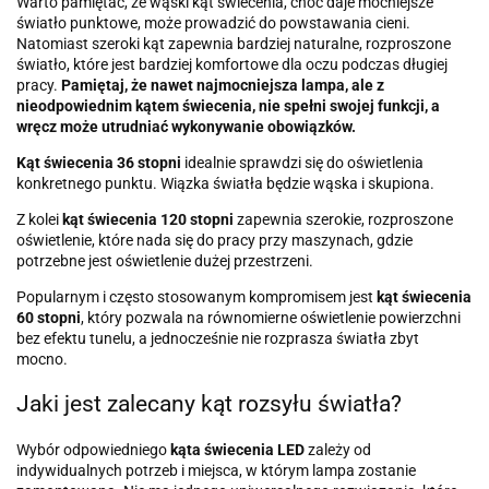
Warto pamiętać, że wąski kąt świecenia, choć daje mocniejsze
światło punktowe, może prowadzić do powstawania cieni.
Natomiast szeroki kąt zapewnia bardziej naturalne, rozproszone
światło, które jest bardziej komfortowe dla oczu podczas długiej
pracy.
Pamiętaj, że nawet najmocniejsza lampa, ale z
nieodpowiednim kątem świecenia, nie spełni swojej funkcji, a
wręcz może utrudniać wykonywanie obowiązków.
Kąt świecenia 36 stopni
idealnie sprawdzi się do oświetlenia
konkretnego punktu. Wiązka światła będzie wąska i skupiona.
Z kolei
kąt świecenia 120 stopni
zapewnia szerokie, rozproszone
oświetlenie, które nada się do pracy przy maszynach, gdzie
potrzebne jest oświetlenie dużej przestrzeni.
Popularnym i często stosowanym kompromisem jest
kąt świecenia
60 stopni
, który pozwala na równomierne oświetlenie powierzchni
bez efektu tunelu, a jednocześnie nie rozprasza światła zbyt
mocno.
Jaki jest zalecany kąt rozsyłu światła?
Wybór odpowiedniego
kąta świecenia LED
zależy od
indywidualnych potrzeb i miejsca, w którym lampa zostanie