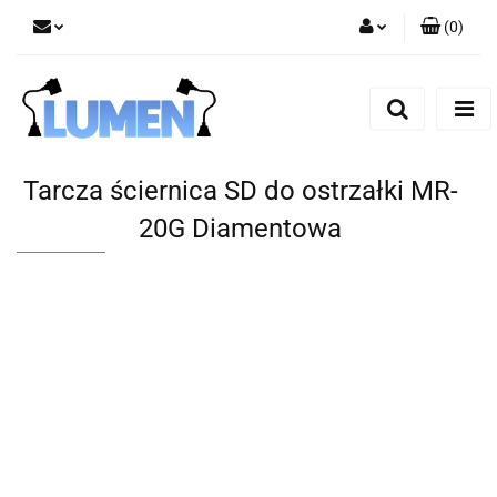
(
0
)
Zaloguj się
Zarejestruj się
Dodaj zgłoszenie
Zgody cookies
Tarcza ściernica SD do ostrzałki MR-
20G Diamentowa