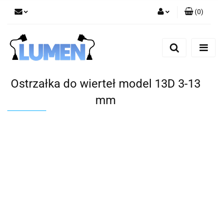
(
0
)
Zaloguj się
Zarejestruj się
Dodaj zgłoszenie
Zgody cookies
Ostrzałka do wierteł model 13D 3-13
mm