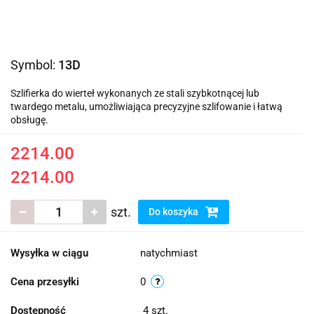
Symbol:
13D
Szlifierka do wierteł wykonanych ze stali szybkotnącej lub
twardego metalu, umożliwiająca precyzyjne szlifowanie i łatwą
obsługę.
2214.00
2214.00
szt.
Do koszyka
Wysyłka w ciągu
natychmiast
Cena przesyłki
0
Dostępność
4
szt.