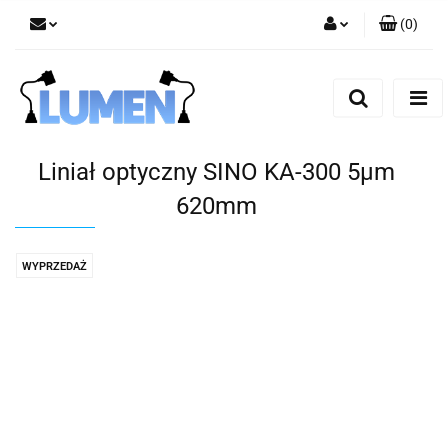
(
0
)
Zaloguj się
Zarejestruj się
Dodaj zgłoszenie
Zgody cookies
Liniał optyczny SINO KA-300 5μm
620mm
WYPRZEDAŻ